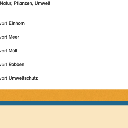
Natur, Pflanzen, Umwelt
wort
Einhorn
wort
Meer
wort
Müll
wort
Robben
wort
Umweltschutz