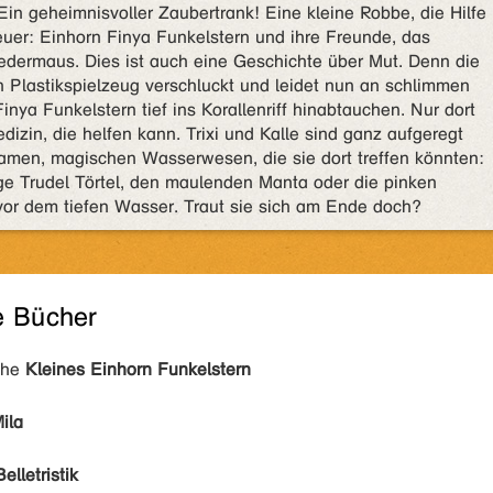
in geheimnisvoller Zaubertrank! Eine kleine Robbe, die Hilfe
euer: Einhorn Finya Funkelstern und ihre Freunde, das
edermaus. Dies ist auch eine Geschichte über Mut. Denn die
n Plastikspielzeug verschluckt und leidet nun an schlimmen
a Funkelstern tief ins Korallenriff hinabtauchen. Nur dort
dizin, die helfen kann. Trixi und Kalle sind ganz aufgeregt
en, magischen Wasserwesen, die sie dort treffen könnten:
ige Trudel Törtel, den maulenden Manta oder die pinken
 vor dem tiefen Wasser. Traut sie sich am Ende doch?
e Bücher
ihe
Kleines Einhorn Funkelstern
ila
Belletristik