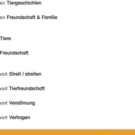
den
Tiergeschichten
den
Freundschaft & Familie
Tiere
Freundschaft
wort
Streit / streiten
wort
Tierfreundschaft
wort
Versöhnung
wort
Vertragen