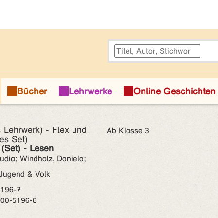
s Lehrwerk) - Flex und
Ab Klasse 3
ges Set)
 (Set) - Lesen
audia; Windholz, Daniela;
Jugend & Volk
5196-7
100-5196-8