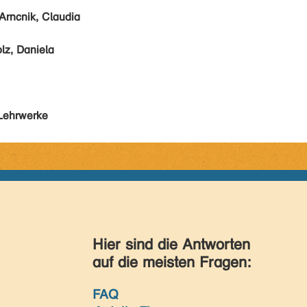
Arncnik, Claudia
lz, Daniela
Lehrwerke