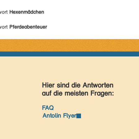
wort
Hexenmädchen
wort
Pferdeabenteuer