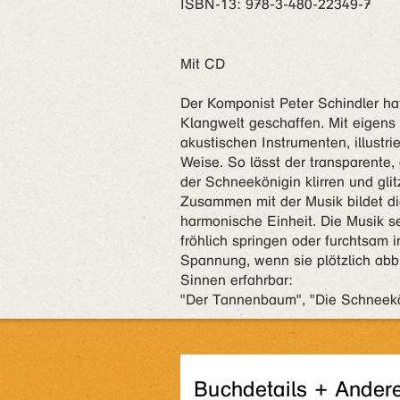
ISBN‑13: 978-3-480-22349-7
Mit CD
Der Komponist Peter Schindler h
Klangwelt geschaffen. Mit eigens 
akustischen Instrumenten, illustr
Weise. So lässt der transparente,
der Schneekönigin klirren und glitz
Zusammen mit der Musik bildet di
harmonische Einheit. Die Musik set
fröhlich springen oder furchtsam 
Spannung, wenn sie plötzlich abbr
Sinnen erfahrbar:
"Der Tannenbaum", "Die Schneek
Buchdetails + Ander