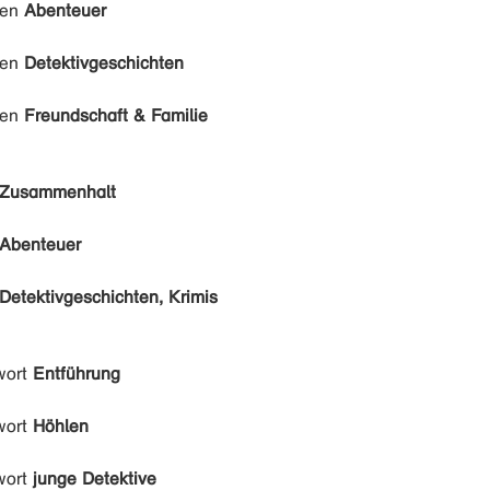
den
Abenteuer
den
Detektivgeschichten
den
Freundschaft & Familie
Zusammenhalt
Abenteuer
Detektivgeschichten, Krimis
wort
Entführung
wort
Höhlen
wort
junge Detektive