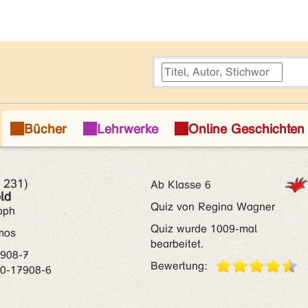
. 231)
Ab Klasse 6
ld
Quiz von Regina Wagner
toph
Quiz wurde 1009-mal
mos
bearbeitet.
7908-7
Bewertung:
40-17908-6