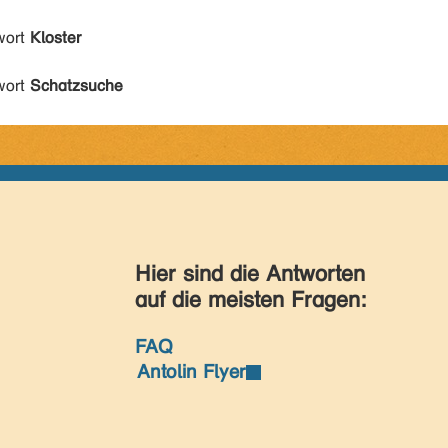
wort
Kloster
wort
Schatzsuche