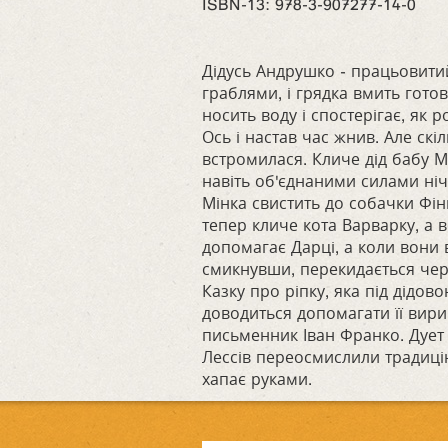
ISBN‑13: 978-3-907277-14-0
Дідусь Андрушко - працьовитий
граблями, і грядка вмить гото
носить воду і спостерігає, як р
Ось і настав час жнив. Але скі
встромилася. Кличе дід бабу М
навіть об'єднаними силами ніч
Мінка свистить до собачки Фінь
тепер кличе кота Варварку, а 
допомагає Дарці, а коли вони в
смикнувши, перекидається чере
Казку про ріпку, яка під дідо
доводиться допомагати її вирив
письменник Іван Франко. Дует
Лессів переосмислили традицію
хапає руками.