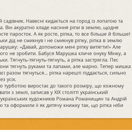
 садівник. Навесні кидається на город із лопатою та
ва. Він акуратно кладе насіння ріпи в землю, щодня
осте паросток. А як росте, ріпка, то все більше й більше!
льки дід не смикнув і не смикнув ріпку, ріпка в землю
арушку: «Давай, допоможи мені ріпку витягти!» Але
ого не зробити. Бабуся Марушка кличе онуку Мінку, а
ки. Тягнуть-тягнуть-тягнуть, а ріпка застрягла. Пес
вони тягнуть руками та лапами, але марно. Тепер мишка
сі разом тягнуться... ріпка нарешті піддається, сильно
з усіх.
вою турботою виростає до такого розміру, що кожному
ати з землі, записав у ХІХ столітті український
 українських художників Романа Романищин та Андрій
 та оформили її як дитячу книжку так, що ріпка ніби