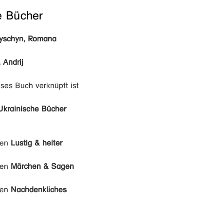
e Bücher
yschyn, Romana
 Andrij
eses Buch verknüpft ist
Ukrainische Bücher
den
Lustig & heiter
den
Märchen & Sagen
den
Nachdenkliches