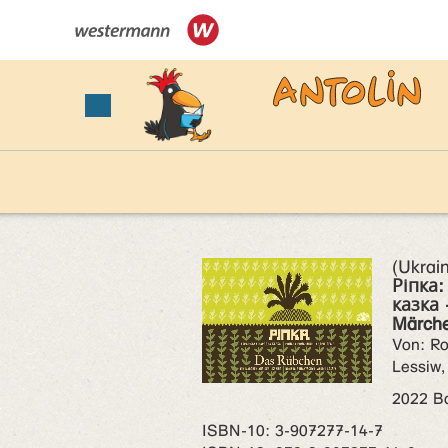
(Ukrai
Ріпка:
казка 
Märche
Von: R
Lessiw,
2022 B
ISBN‑10: 3-907277-14-7