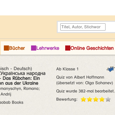
nisch - Deutsch)
Ab Klasse 1
 Українська народна
Quiz von Albert Hoffmann
- Das Rübchen: Ein
n aus der Ukraine
(übersetzt von: Olga Sohanev)
omanyschyn, Romana;
Quiz wurde 382-mal bearbeitet.
 Andrij
Bewertung:
aobab Books