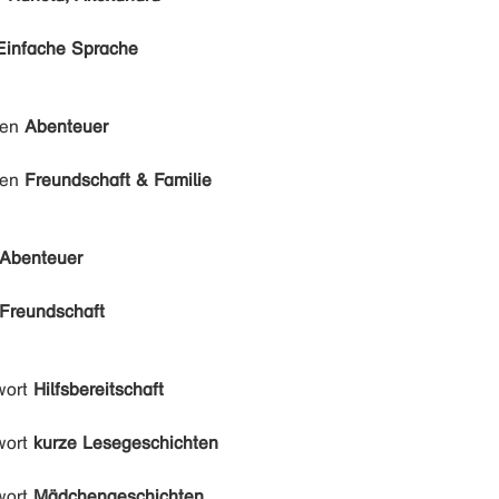
Einfache Sprache
den
Abenteuer
den
Freundschaft & Familie
Abenteuer
Freundschaft
wort
Hilfsbereitschaft
wort
kurze Lesegeschichten
wort
Mädchengeschichten