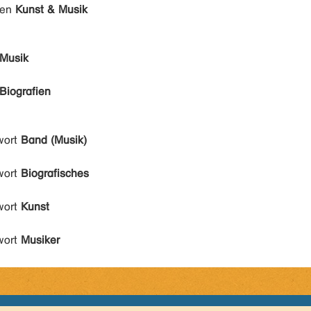
den
Kunst & Musik
Musik
Biografien
wort
Band (Musik)
wort
Biografisches
wort
Kunst
wort
Musiker