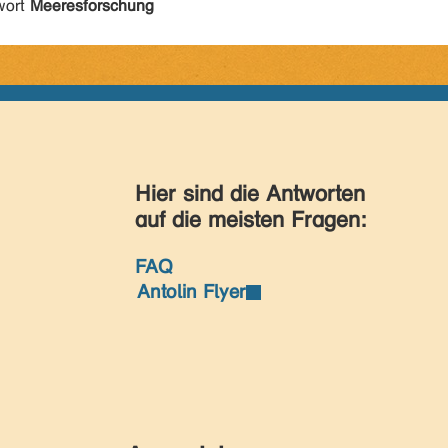
wort
Meeresforschung