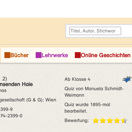
 2)
Ab Klasse 4
insenden Haie
Quiz von Manuela Schmidt-
mas
Weimann
esellschaft (G & G); Wien
Quiz wurde 1895-mal
2399-9
bearbeitet.
074-2399-0
Bewertung: