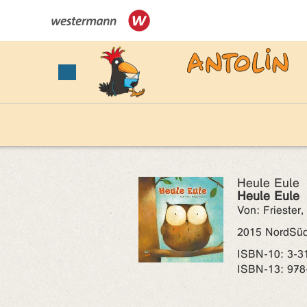
Heule Eule
Heule Eule
Von: Friester,
2015 NordSü
ISBN‑10: 3-3
ISBN‑13: 978