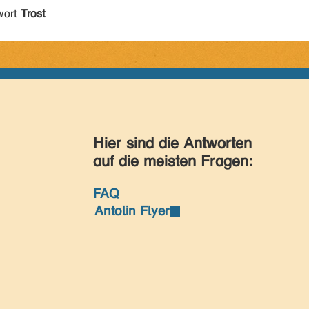
wort
Trost