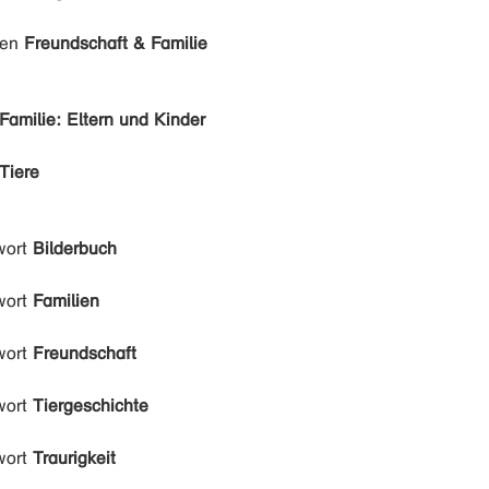
den
Freundschaft & Familie
Familie: Eltern und Kinder
Tiere
wort
Bilderbuch
wort
Familien
wort
Freundschaft
wort
Tiergeschichte
wort
Traurigkeit