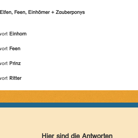
Elfen, Feen, Einhörner + Zauberponys
wort
Einhorn
wort
Feen
wort
Prinz
wort
Ritter