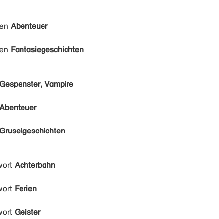
den
Abenteuer
den
Fantasiegeschichten
Gespenster, Vampire
Abenteuer
Gruselgeschichten
wort
Achterbahn
wort
Ferien
wort
Geister