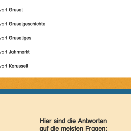
wort
Grusel
wort
Gruselgeschichte
wort
Gruseliges
wort
Jahrmarkt
wort
Karussell