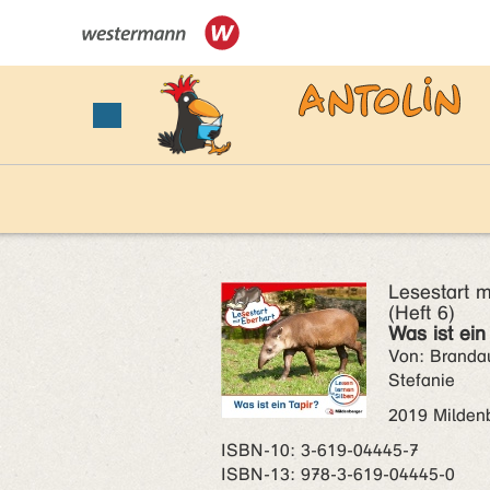
Lesestart m
(Heft 6)
Was ist ein
Von: Brandau
Stefanie
2019 Milden
ISBN‑10: 3-619-04445-7
ISBN‑13: 978-3-619-04445-0