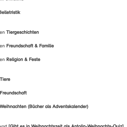
Belletristik
den
Tiergeschichten
den
Freundschaft & Familie
den
Religion & Feste
Tiere
Freundschaft
Weihnachten (Bücher als Adventskalender)
wort
[Gibt es in Weihnachtszeit als Antolin-Weihnachts-Quiz]