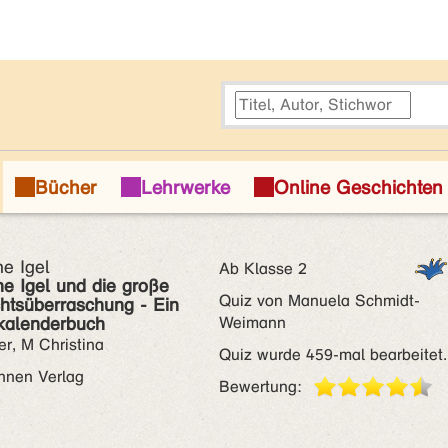
ne Igel
Ab Klasse 2
ne Igel und die große
Quiz von Manuela Schmidt-
htsüberraschung - Ein
kalenderbuch
Weimann
er, M Christina
Quiz wurde 459-mal bearbeitet.
nnen Verlag
Bewertung: