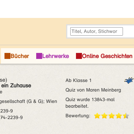
se)
Ab Klasse 1
t ein Zuhause
Quiz von Maren Meinberg
ne
Quiz wurde 13843-mal
esellschaft (G & G); Wien
bearbeitet.
2239-9
Bewertung:
074-2239-9