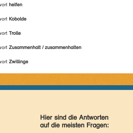
wort
helfen
wort
Kobolde
wort
Trolle
wort
Zusammenhalt / zusammenhalten
wort
Zwillinge