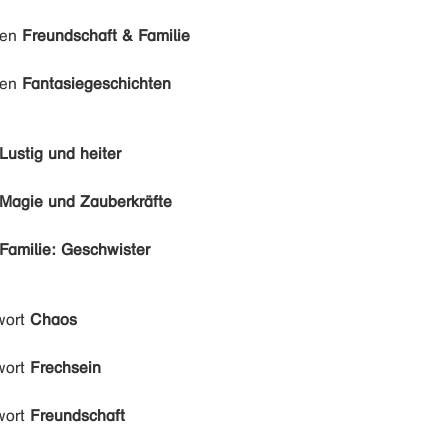
den
Freundschaft & Familie
den
Fantasiegeschichten
Lustig und heiter
Magie und Zauberkräfte
Familie: Geschwister
wort
Chaos
wort
Frechsein
wort
Freundschaft