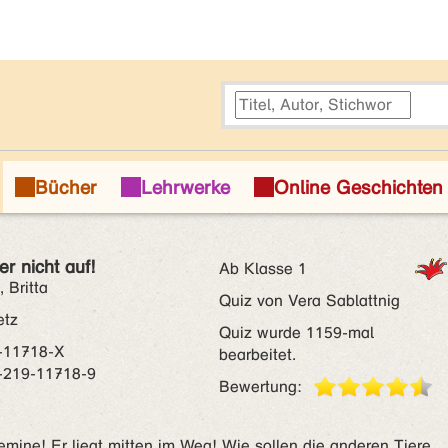
r nicht auf!
Ab Klasse 1
 Britta
Quiz von Vera Sablattnig
etz
Quiz wurde 1159-mal
-11718-X
bearbeitet.
-219-11718-9
Bewertung:
ojemine! Er liegt mitten im Weg! Wie sollen die anderen Tiere