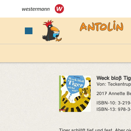
Weck bloß Tige
Von: Teckentrup,
2017 Annette B
ISBN‑10: 3-219
ISBN‑13: 978-3
Tiger schläft tief und fest. Aber 