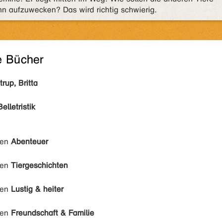
n aufzuwecken? Das wird richtig schwierig.
e Bücher
rup, Britta
Belletristik
den
Abenteuer
den
Tiergeschichten
den
Lustig & heiter
den
Freundschaft & Familie