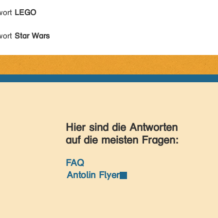
wort
LEGO
wort
Star Wars