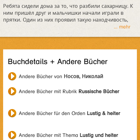
Ребята сидели дома за то, что разбили сахарницу. К
ним пришёл друг и мальчишки начали играли в
прятки. Один из них проявил такую находчивость,
... mehr
Buchdetails + Andere Bücher
Andere Bücher von
Носов, Николай
Andere Bücher mit Rubrik
Russische Bücher
Andere Bücher für den Orden
Lustig & heiter
Andere Bücher mit Thema
Lustig und heiter