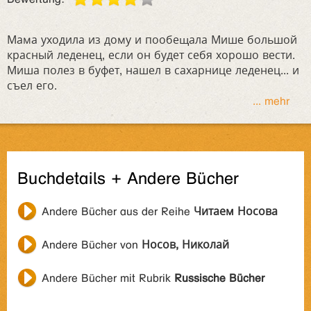
Мама уходила из дому и пообещала Мише большой
красный леденец, если он будет себя хорошо вести.
Миша полез в буфет, нашел в сахарнице леденец... и
съел его.
... mehr
Buchdetails + Andere Bücher
Andere Bücher aus der Reihe
Читаем Носова
Andere Bücher von
Носов, Николай
Andere Bücher mit Rubrik
Russische Bücher