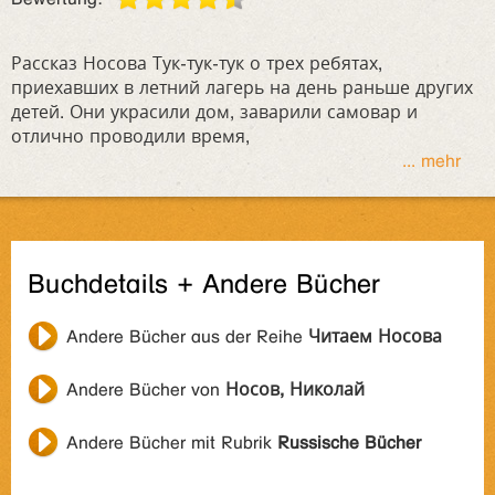
Рассказ Носова Тук-тук-тук о трех ребятах,
приехавших в летний лагерь на день раньше других
детей. Они украсили дом, заварили самовар и
отлично проводили время,
... mehr
Buchdetails + Andere Bücher
Andere Bücher aus der Reihe
Читаем Носова
Andere Bücher von
Носов, Николай
Andere Bücher mit Rubrik
Russische Bücher