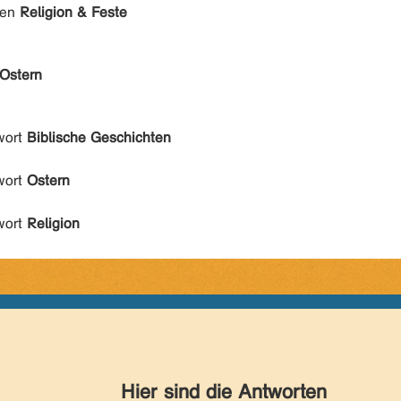
den
Religion & Feste
Ostern
wort
Biblische Geschichten
wort
Ostern
wort
Religion