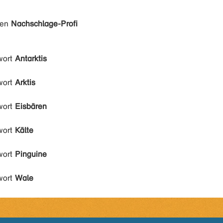
den
Nachschlage-Profi
wort
Antarktis
wort
Arktis
wort
Eisbären
wort
Kälte
wort
Pinguine
wort
Wale