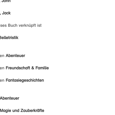
, John
, Jack
eses Buch verknüpft ist
Belletristik
den
Abenteuer
den
Freundschaft & Familie
den
Fantasiegeschichten
Abenteuer
Magie und Zauberkräfte