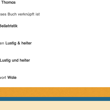
, Thomas
eses Buch verknüpft ist
Belletristik
den
Lustig & heiter
Lustig und heiter
wort
Wale