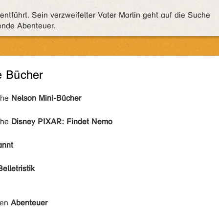
ntführt. Sein verzweifelter Vater Marlin geht auf die Suche
ende Abenteuer.
e Bücher
ihe
Nelson Mini-Bücher
ihe
Disney PIXAR: Findet Nemo
annt
Belletristik
den
Abenteuer