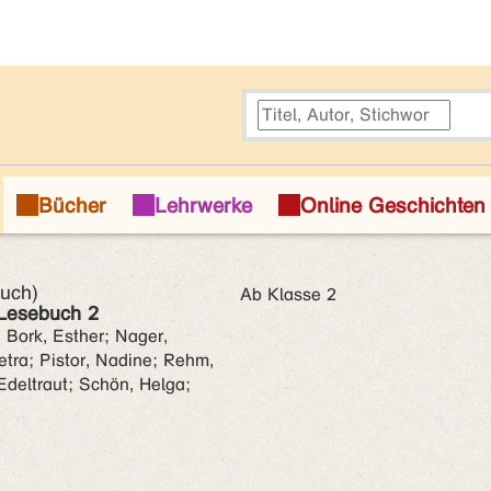
buch)
Ab Klasse 2
 Lesebuch 2
 Bork, Esther; Nager,
etra; Pistor, Nadine; Rehm,
Edeltraut; Schön, Helga;