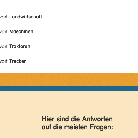
wort
Landwirtschaft
wort
Maschinen
wort
Traktoren
wort
Trecker