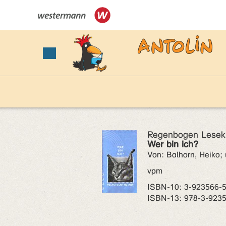
Regenbogen Leseki
Wer bin ich?
Von: Balhorn, Heiko; 
vpm
ISBN‑10: 3-923566-
ISBN‑13: 978-3-923