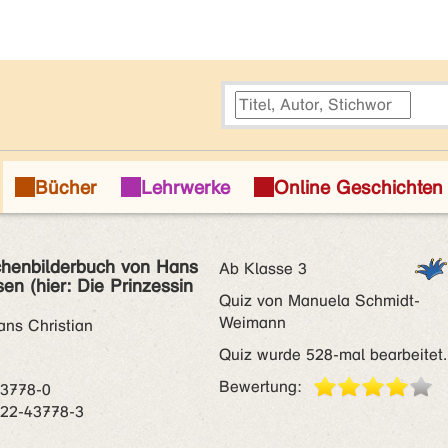
henbilderbuch von Hans
Ab Klasse 3
en (hier: Die Prinzessin
Quiz von Manuela Schmidt-
Weimann
ans Christian
Quiz wurde 528-mal bearbeitet.
n
Bewertung:
43778-0
522-43778-3