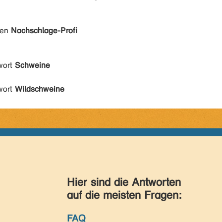
den
Nachschlage-Profi
wort
Schweine
wort
Wildschweine