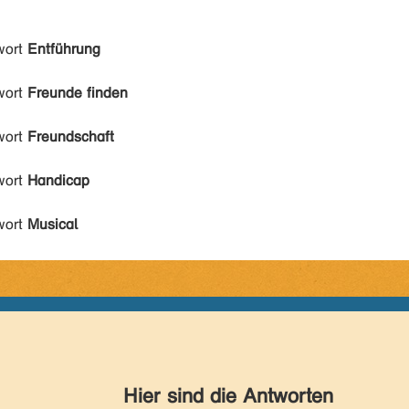
wort
Entführung
wort
Freunde finden
wort
Freundschaft
wort
Handicap
wort
Musical