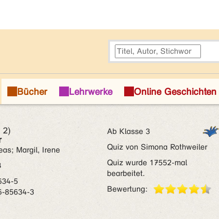
 2)
Ab Klasse 3
r
Quiz von Simona Rothweiler
eas; Margil, Irene
Quiz wurde 17552-mal
B
bearbeitet.
634-5
Bewertung:
6-85634-3