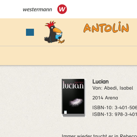
Lucian
Von: Abedi, Isabel
2014 Arena
ISBN‑10: 3-401-50
ISBN‑13: 978-3-40
Immer wieder taucht er in Rebecc