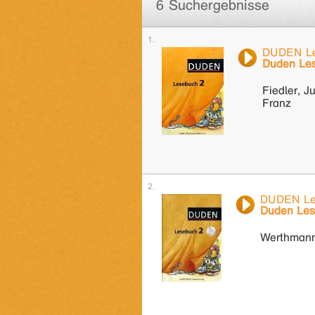
6 Suchergebnisse
DUDEN Le
Duden Le
Fiedler, J
Franz
DUDEN Le
Duden Les
Werthmann