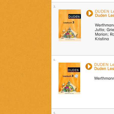
DUDEN Le
Duden Le
Werthmann
Jutta; Gri
Marion; Ro
Kristina
DUDEN Le
Duden Les
Werthmann