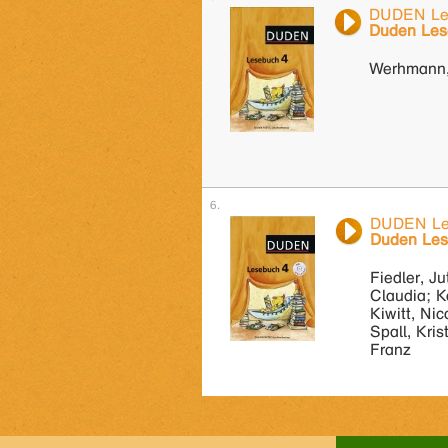
DUDEN Les
Duden Les
Werhmann,
DUDEN Le
Duden Les
Fiedler, Ju
Claudia; K
Kiwitt, Nic
Spall, Kri
Franz