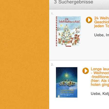
3 Suchergebnisse
24 Weih
Geschic
jeden T
Uebe, In
Lange leu
- Weihnac
-tradition
(hier: Als
holen ging
Uebe, Katj