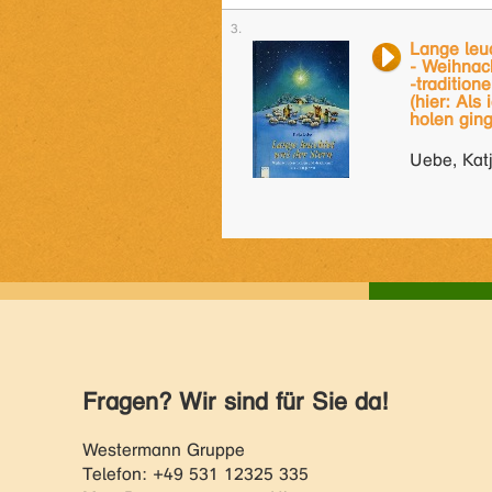
Lange leu
- Weihnac
-tradition
(hier: Als
holen ging
Uebe, Katj