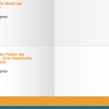
die Macht der
n
agmar
die Farben der
 - Eine Geschichte
land
agmar