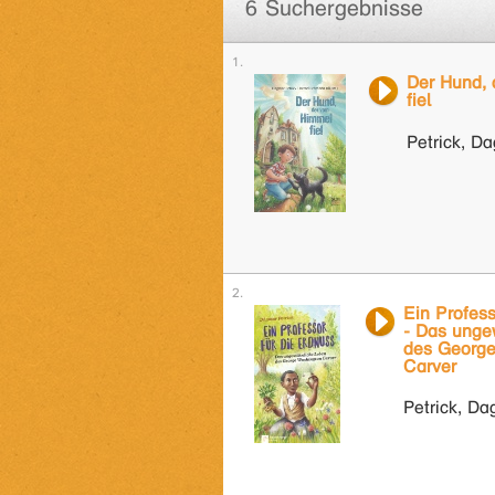
6 Suchergebnisse
Der Hund,
fiel
Petrick, D
Ein Profess
- Das unge
des Georg
Carver
Petrick, D