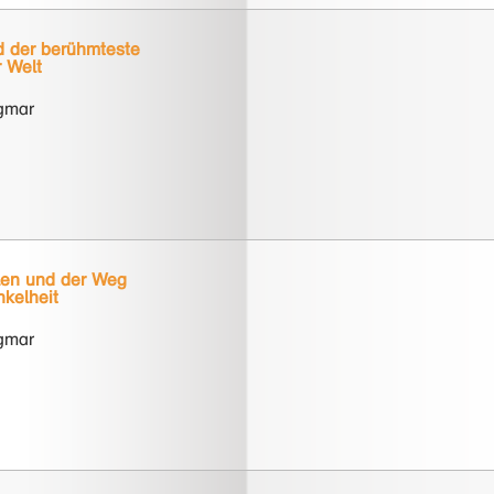
d der berühmteste
r Welt
agmar
len und der Weg
nkelheit
agmar