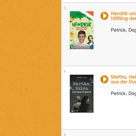
Hendrik un
Häftling de
Petrick, D
Martha, He
aus der Du
Petrick, D