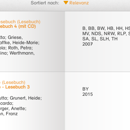
Sortiert nach:
sebuch (Lesebuch)
ebuch 4 (mit CD)
B, BB, BW, HB, HH, H
MV, NDS, NRW, RLP, 
tta; Griese,
SA, SL, SLH, TH
affke, Heide-Marie;
2007
ola; Roth, Petra;
stina; Werthmann,
e (Lesebuch)
 - Lesebuch 3
BY
2015
utta; Grunert, Heide;
icarda;
ger, Anette;
n, Franz