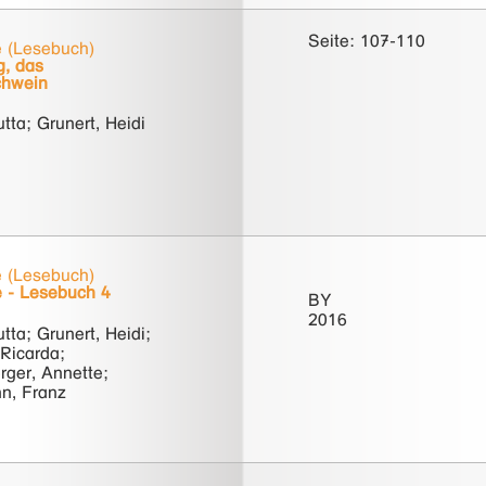
Seite: 107-110
e (Lesebuch)
g, das
hwein
utta; Grunert, Heidi
e (Lesebuch)
 - Lesebuch 4
BY
2016
utta; Grunert, Heidi;
 Ricarda;
ger, Annette;
n, Franz