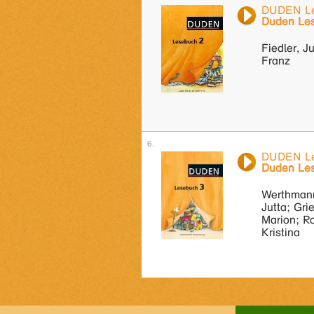
DUDEN Le
Duden Le
Fiedler, J
Franz
DUDEN Le
Duden Le
Werthmann
Jutta; Gri
Marion; Ro
Kristina