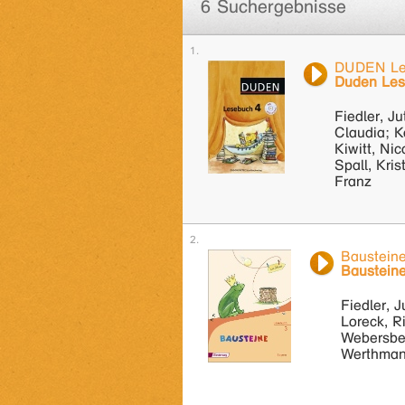
6 Suchergebnisse
DUDEN Le
Duden Les
Fiedler, Ju
Claudia; K
Kiwitt, Nic
Spall, Kri
Franz
Baustein
Bausteine
Fiedler, J
Loreck, R
Webersber
Werthman