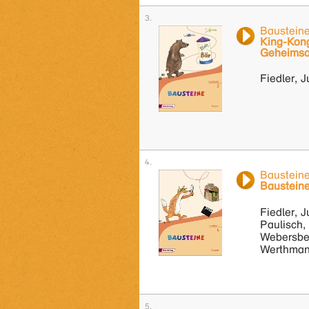
Baustein
King-Kon
Geheimsc
Fiedler, J
Baustein
Bausteine
Fiedler, J
Paulisch,
Webersber
Werthman