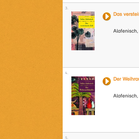
Das verstei
Alafenisch,
Der Weihra
Alafenisch,