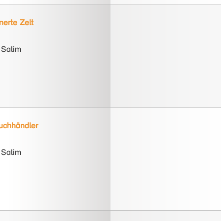
nerte Zelt
 Salim
uchhändler
 Salim