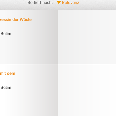
Sortiert nach:
nzessin der Wüste
 Salim
mit dem
 Salim