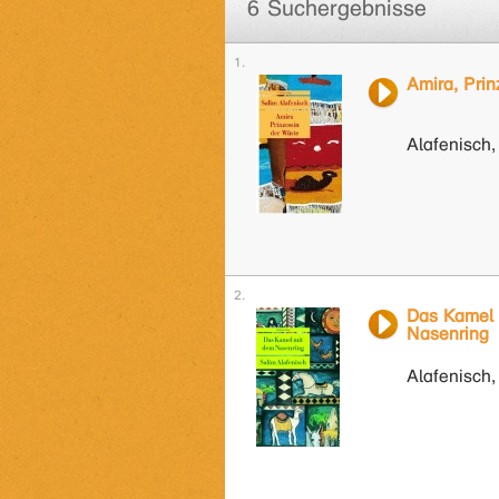
6 Suchergebnisse
Amira, Pri
Alafenisch,
Das Kamel 
Nasenring
Alafenisch,