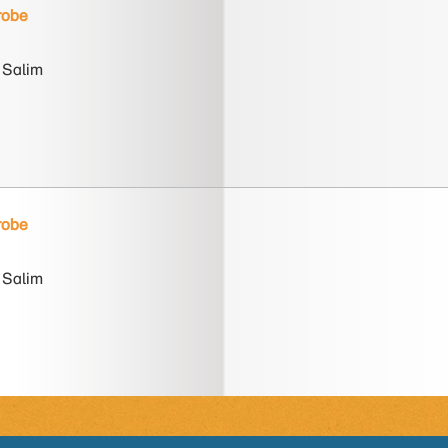
robe
 Salim
robe
 Salim