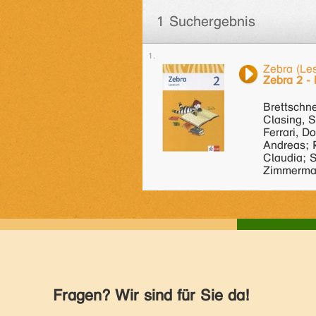
1 Suchergebnis
Zebra (Le
Zebra 2 -
Brettschne
Clasing, S
Ferrari, D
Andreas; 
Claudia; S
Zimmerma