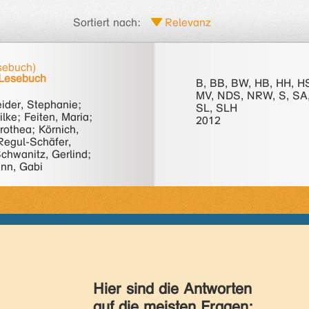
Sortiert nach:
sebuch)
 Lesebuch
B, BB, BW, HB, HH, H
MV, NDS, NRW, S, SA
ider, Stephanie;
SL, SLH
ilke; Feiten, Maria;
2012
orothea; Körnich,
Regul-Schäfer,
chwanitz, Gerlind;
nn, Gabi