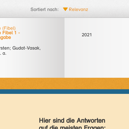
Sortiert nach:
 (Fibel)
 Fibel 1 -
2021
sgabe
rsten; Gudat-Vasak,
. a.