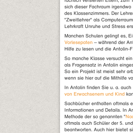
fachlich versierten Eltern, zum 
sich dieser Fachraum irgendwo 
des Klassenzimmers. Der Lehrer
"Zweitlehrer" als Computerraum-B
Lehrkraft Unruhe und Stress ers
Manchen Schulen gelingt es, Ei
Vorlesepaten
– während der Anto
Hilfe zu lesen und die Antolin-
So manche Klasse versucht ei
als Fragensatz in Antolin einge
So ein Projekt ist meist sehr ar
wenn sie hier auf die Mithilfe v
In Antolin finden Sie u. a. auc
von Erwachsenem und Kind
konz
Sachbücher enthalten oftmals 
Informationen und Details. In A
Methode der so genannten "
Nac
oftmals auch Schüler der 5. und
beantworten. Auch hier bietet si