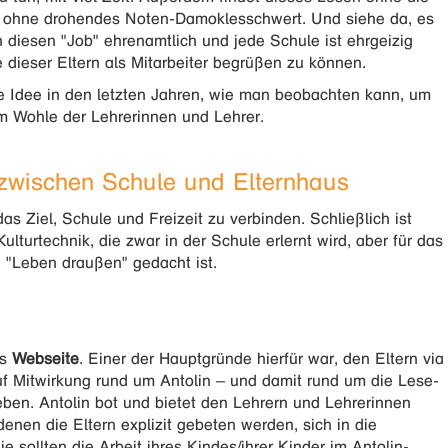
t, ohne drohendes Noten-Damoklesschwert. Und siehe da, es
en diesen "Job" ehrenamtlich und jede Schule ist ehrgeizig
e dieser Eltern als Mitarbeiter begrüßen zu können.
se Idee in den letzten Jahren, wie man beobachten kann, um
m Wohle der Lehrerinnen und Lehrer.
 zwischen Schule und Elternhaus
as Ziel, Schule und Freizeit zu verbinden. Schließlich ist
turtechnik, die zwar in der Schule erlernt wird, aber für das
de "Leben draußen" gedacht ist.
ls
Webseite
. Einer der Hauptgründe hierfür war, den Eltern via
uf Mitwirkung rund um Antolin – und damit rund um die Lese-
ben. Antolin bot und bietet den Lehrern und Lehrerinnen
denen die Eltern explizit gebeten werden, sich in die
 sollten die Arbeit ihres Kindes/ihrer Kinder im Antolin-