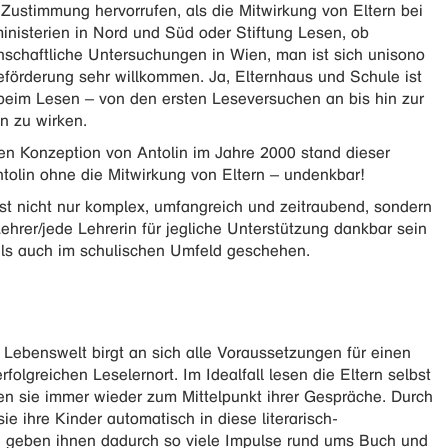
Zustimmung hervorrufen, als die Mitwirkung von Eltern bei
inisterien in Nord und Süd oder Stiftung Lesen, ob
nschaftliche Untersuchungen in Wien, man ist sich unisono
eseförderung sehr willkommen. Ja, Elternhaus und Schule ist
beim Lesen – von den ersten Leseversuchen an bis hin zur
n zu wirken.
en Konzeption von Antolin im Jahre 2000 stand dieser
tolin ohne die Mitwirkung von Eltern – undenkbar!
st nicht nur komplex, umfangreich und zeitraubend, sondern
ehrer/jede Lehrerin für jegliche Unterstützung dankbar sein
 als auch im schulischen Umfeld geschehen.
n Lebenswelt birgt an sich alle Voraussetzungen für einen
olgreichen Leselernort. Im Idealfall lesen die Eltern selbst
n sie immer wieder zum Mittelpunkt ihrer Gespräche. Durch
ie ihre Kinder automatisch in diese literarisch-
d geben ihnen dadurch so viele Impulse rund ums Buch und