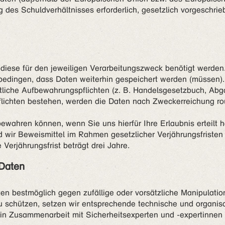
g des Schuldverhältnisses erforderlich, gesetzlich vorgeschrie
diese für den jeweiligen Verarbeitungszweck benötigt werden.
bedingen, dass Daten weiterhin gespeichert werden (müssen). 
htliche Aufbewahrungspflichten (z. B. Handelsgesetzbuch, Abg
ichten bestehen, werden die Daten nach Zweckerreichung ro
ewahren können, wenn Sie uns hierfür Ihre Erlaubnis erteilt 
ir Beweismittel im Rahmen gesetzlicher Verjährungsfristen n
Verjährungsfrist beträgt drei Jahre.
 Daten
en bestmöglich gegen zufällige oder vorsätzliche Manipulation
zu schützen, setzen wir entsprechende technische und organ
n in Zusammenarbeit mit Sicherheitsexperten und -expertinnen