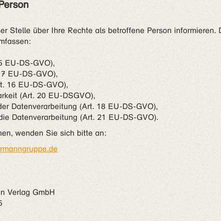
 Person
r Stelle über Ihre Rechte als betroffene Person informieren. D
mfassen:
 15 EU-DS-GVO),
 17 EU-DS-GVO),
rt. 16 EU-DS-GVO),
rkeit (Art. 20 EU-DSGVO),
der Datenverarbeitung (Art. 18 EU-DS-GVO),
die Datenverarbeitung (Art. 21 EU-DS-GVO).
en, wenden Sie sich bitte an:
rmanngruppe.de
6
en Verlag GmbH
6