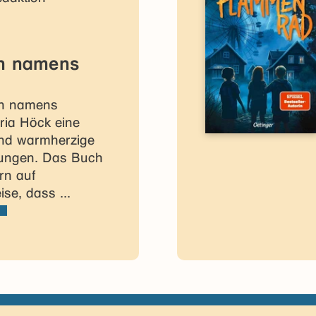
rn namens
rn namens
ria Höck eine
nd warmherzige
lungen. Das Buch
ern auf
ise, dass ...