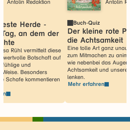
Antolin Redaktion
Antolin R
z
Buch-Quiz
seste Herde -
Der kleine rote 
 Tag, an dem der
die Achtsamkeit
chte
Eine tolle Art ganz unauf
Lisa Rühl vermittelt diese
zum Mitmachen zu animi
 wertvolle Botschaft auf
wie nebenbei das Augen
infühlige und
Achtsamkeit und unsere
e Weise. Besonders
lenken.
ie Schafe kommentieren
Mehr erfahren
ren