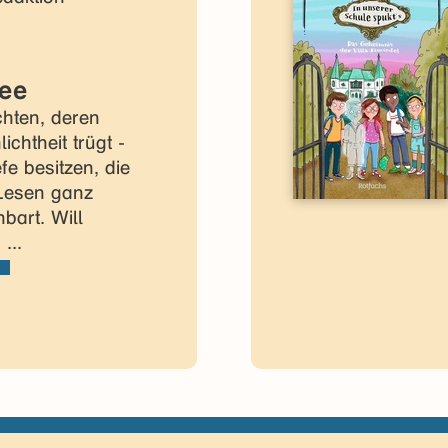
see
chten, deren
ichtheit trügt -
efe besitzen, die
 Lesen ganz
bart. Will
...