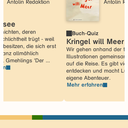
Antolin Redaktion
Antolin R
z
rnsee
chichten, deren
Buch-Quiz
chlichtheit trügt - weil
Kringel will Meer
e besitzen, die sich erst
Wir gehen anhand der to
ganz allmählich
Illustrationen gemeinsam
ill Gmehlings 'Der ...
auf die Reise. Es gibt vie
ren
entdecken und macht Lus
eigene Abenteuer.
Mehr erfahren