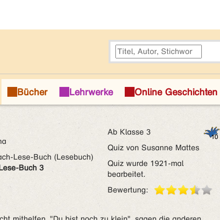
Ab Klasse 3
na
Quiz von Susanne Mattes
rach-Lese-Buch (Lesebuch)
Quiz wurde 1921-mal
-Lese-Buch 3
bearbeitet.
Bewertung:
t mithelfen. "Du bist noch zu klein", sagen die anderen.