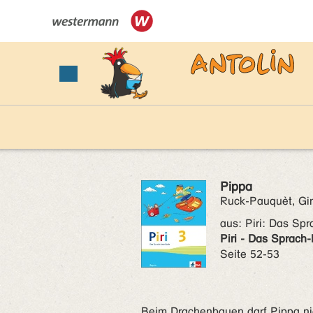
Pippa
Ruck-Pauquèt, Gi
aus:
Piri: Das Sp
Piri - Das Sprach
Seite 52-53
Beim Drachenbauen darf Pippa nich