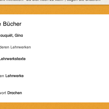
e Bücher
auquèt, Gina
nderen Lehrwerken
Lehrwerkstexte
den
Lehrwerke
wort
Drachen