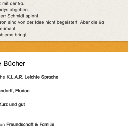
 mit der 9a.
andys abgeben.
rr Schmidt spinnt.
n sind von der Idee nicht begeistert. Aber die 9a
eriment.
obleme bringt.
e Bücher
ihe
K.L.A.R. Leichte Sprache
dorff, Florian
Kurz und gut
den
Freundschaft & Familie